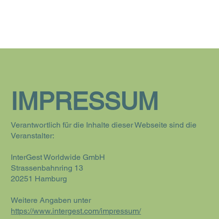
IMPRESSUM
Verantwortlich für die Inhalte dieser Webseite sind die
Veranstalter:
InterGest Worldwide GmbH
Strassenbahnring 13
20251 Hamburg
Weitere Angaben unter
https://www.intergest.com/impressum/